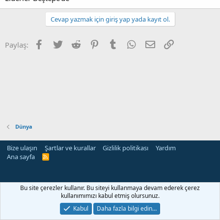
Cevap yazmak için giriş yap yada kayıt ol.
Facebook
Twitter
Reddit
Pinterest
Tumblr
WhatsApp
E-posta
Link
Paylaş:
Dünya
Bize ulaşın
Şartlar ve kurallar
Gizlilik politikası
Yardım
Ana sayfa
R
S
S
Bu site çerezler kullanır. Bu siteyi kullanmaya devam ederek çerez
kullanımımızı kabul etmiş olursunuz.
Kabul
Daha fazla bilgi edin…