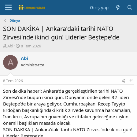
Giriş yap
Dünya
SON DAKİKA | Ankara'daki tarihi NATO
Zirvesi'nde ikinci gün! Liderler Beştepe'de
K
B
Abi
8 Tem 2026
o
a
n
ş
Abi
A
b
l
Administrator
u
a
y
n
u
g
8 Tem 2026
#1
b
ı
a
ç
Son dakika haberi: Ankara'da gerçekleştirilen tarihi NATO
ş
t
Zirvesi'nde bugün ikinci gün. Dünyanın önde gelen 32 lideri
l
a
Beştepe'de bir araya geliyor. Cumhurbaşkanı Recep Tayyip
a
r
Erdoğan başkanlığındaki kritik zirvede savunma harcamaları,
t
i
İran krizi, Avrupa'nın güvenliği ve ittifakın geleceğine ilişkin
a
h
önemli başlıkları masada olacak.
n
i
SON DAKİKA | Ankara'daki tarihi NATO Zirvesi'nde ikinci gün!
Liderler Beştepe'de