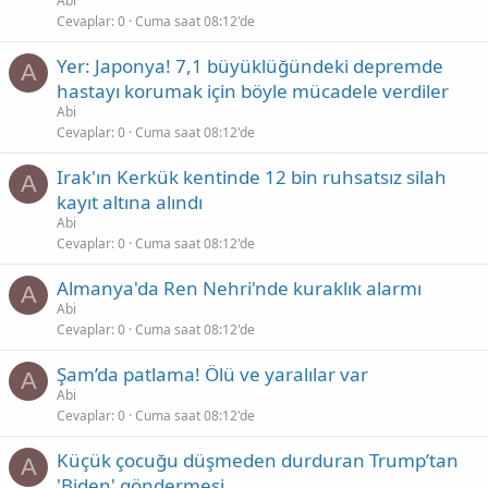
Abi
Cevaplar
0
Cuma saat 08:12'de
Yer: Japonya! 7,1 büyüklüğündeki depremde
A
hastayı korumak için böyle mücadele verdiler
Abi
Cevaplar
0
Cuma saat 08:12'de
Irak'ın Kerkük kentinde 12 bin ruhsatsız silah
A
kayıt altına alındı
Abi
Cevaplar
0
Cuma saat 08:12'de
Almanya'da Ren Nehri'nde kuraklık alarmı
A
Abi
Cevaplar
0
Cuma saat 08:12'de
Şam’da patlama! Ölü ve yaralılar var
A
Abi
Cevaplar
0
Cuma saat 08:12'de
Küçük çocuğu düşmeden durduran Trump’tan
A
'Biden' göndermesi