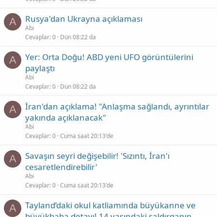
Rusya'dan Ukrayna açıklaması
A
Abi
Cevaplar
0
Dün 08:22 da
Yer: Orta Doğu! ABD yeni UFO görüntülerini
A
paylaştı
Abi
Cevaplar
0
Dün 08:22 da
İran'dan açıklama! "Anlaşma sağlandı, ayrıntılar
A
yakında açıklanacak"
Abi
Cevaplar
0
Cuma saat 20:13'de
Savaşın seyri değişebilir! 'Sızıntı, İran'ı
A
cesaretlendirebilir'
Abi
Cevaplar
0
Cuma saat 20:13'de
Tayland’daki okul katliamında büyükanne ve
A
büyükbaba detayı! 14 yaşındaki saldırganın