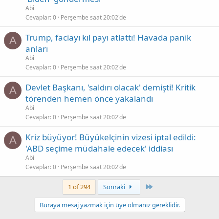
Abi
Cevaplar
0
Perşembe saat 20:02'de
Trump, faciayı kıl payı atlattı! Havada panik
A
anları
Abi
Cevaplar
0
Perşembe saat 20:02'de
Devlet Başkanı, 'saldırı olacak' demişti! Kritik
A
törenden hemen önce yakalandı
Abi
Cevaplar
0
Perşembe saat 20:02'de
Kriz büyüyor! Büyükelçinin vizesi iptal edildi:
A
'ABD seçime müdahale edecek' iddiası
Abi
Cevaplar
0
Perşembe saat 20:02'de
Son
1 of 294
Sonraki
Buraya mesaj yazmak için üye olmanız gereklidir.