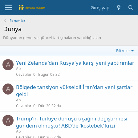
Giriş yap
Forumlar
Dünya
Dünyadan genel ve güncel tartışmaların yapıldığı alan
Filtreler
Yeni Zelanda'dan Rusya'ya karşı yeni yaptırımlar
A
Abi
Cevaplar
0
Bugün 08:32
Bölgede tansiyon yükseldi! İran'dan yeni şartlar
A
geldi
Abi
Cevaplar
0
Dün 20:32 da
Trump'ın Türkiye dönüşü uçağını değiştirmesi
A
gündem olmuştu! ABD’de ‘köstebek’ krizi
Abi
Cevaplar
0
Dün 20:32 da