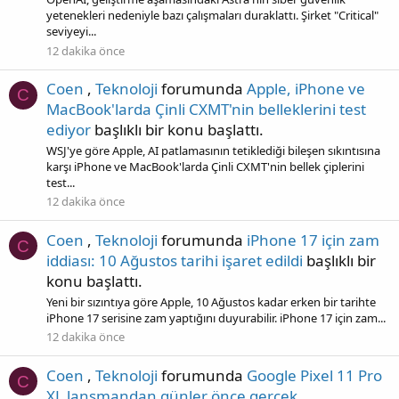
yetenekleri nedeniyle bazı çalışmaları duraklattı. Şirket "Critical"
seviyeyi...
12 dakika önce
Coen
,
Teknoloji
forumunda
Apple, iPhone ve
C
MacBook'larda Çinli CXMT'nin belleklerini test
ediyor
başlıklı bir konu başlattı.
WSJ'ye göre Apple, AI patlamasının tetiklediği bileşen sıkıntısına
karşı iPhone ve MacBook'larda Çinli CXMT'nin bellek çiplerini
test...
12 dakika önce
Coen
,
Teknoloji
forumunda
iPhone 17 için zam
C
iddiası: 10 Ağustos tarihi işaret edildi
başlıklı bir
konu başlattı.
Yeni bir sızıntıya göre Apple, 10 Ağustos kadar erken bir tarihte
iPhone 17 serisine zam yaptığını duyurabilir. iPhone 17 için zam...
12 dakika önce
Coen
,
Teknoloji
forumunda
Google Pixel 11 Pro
C
XL lansmandan günler önce gerçek