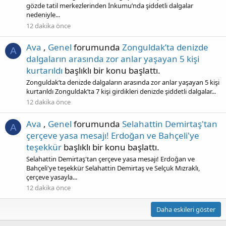
gözde tatil merkezlerinden İnkumu’nda şiddetli dalgalar
nedeniyle...
12 dakika önce
Ava
,
Genel
forumunda
Zonguldak’ta denizde
A
dalgaların arasında zor anlar yaşayan 5 kişi
kurtarıldı
başlıklı bir konu başlattı.
Zonguldak’ta denizde dalgaların arasında zor anlar yaşayan 5 kişi
kurtarıldı Zonguldak’ta 7 kişi girdikleri denizde şiddetli dalgalar...
12 dakika önce
Ava
,
Genel
forumunda
Selahattin Demirtaş'tan
A
çerçeve yasa mesajı! Erdoğan ve Bahçeli'ye
teşekkür
başlıklı bir konu başlattı.
Selahattin Demirtaş'tan çerçeve yasa mesajı! Erdoğan ve
Bahçeli'ye teşekkür Selahattin Demirtaş ve Selçuk Mızraklı,
çerçeve yasayla...
12 dakika önce
Daha eskileri göster