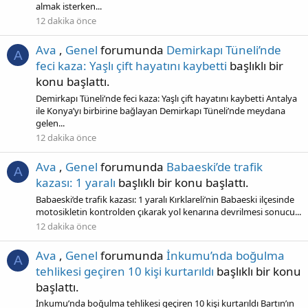
almak isterken...
12 dakika önce
Ava
,
Genel
forumunda
Demirkapı Tüneli’nde
A
feci kaza: Yaşlı çift hayatını kaybetti
başlıklı bir
konu başlattı.
Demirkapı Tüneli’nde feci kaza: Yaşlı çift hayatını kaybetti Antalya
ile Konya’yı birbirine bağlayan Demirkapı Tüneli’nde meydana
gelen...
12 dakika önce
Ava
,
Genel
forumunda
Babaeski’de trafik
A
kazası: 1 yaralı
başlıklı bir konu başlattı.
Babaeski’de trafik kazası: 1 yaralı Kırklareli’nin Babaeski ilçesinde
motosikletin kontrolden çıkarak yol kenarına devrilmesi sonucu...
12 dakika önce
Ava
,
Genel
forumunda
İnkumu’nda boğulma
A
tehlikesi geçiren 10 kişi kurtarıldı
başlıklı bir konu
başlattı.
İnkumu’nda boğulma tehlikesi geçiren 10 kişi kurtarıldı Bartın’ın