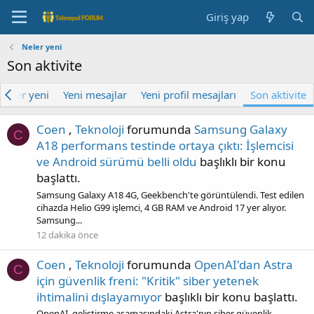
Giriş yap
Neler yeni
Son aktivite
Neler yeni
Yeni mesajlar
Yeni profil mesajları
Son aktivite
Coen
,
Teknoloji
forumunda
Samsung Galaxy
C
A18 performans testinde ortaya çıktı: İşlemcisi
ve Android sürümü belli oldu
başlıklı bir konu
başlattı.
Samsung Galaxy A18 4G, Geekbench'te görüntülendi. Test edilen
cihazda Helio G99 işlemci, 4 GB RAM ve Android 17 yer alıyor.
Samsung...
12 dakika önce
Coen
,
Teknoloji
forumunda
OpenAI'dan Astra
C
için güvenlik freni: "Kritik" siber yetenek
ihtimalini dışlayamıyor
başlıklı bir konu başlattı.
OpenAI, geliştirme aşamasındaki Astra'nın siber güvenlik