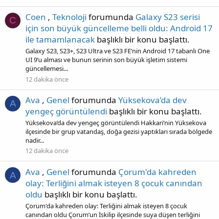
Coen
,
Teknoloji
forumunda
Galaxy S23 serisi
C
için son büyük güncelleme belli oldu: Android 17
ile tamamlanacak
başlıklı bir konu başlattı.
Galaxy S23, S23+, S23 Ultra ve S23 FE’nin Android 17 tabanlı One
UI 9’u alması ve bunun serinin son büyük işletim sistemi
güncellemesi...
12 dakika önce
Ava
,
Genel
forumunda
Yüksekova’da dev
A
yengeç görüntülendi
başlıklı bir konu başlattı.
Yüksekova’da dev yengeç görüntülendi Hakkari’nin Yüksekova
ilçesinde bir grup vatandaş, doğa gezisi yaptıkları sırada bölgede
nadir...
12 dakika önce
Ava
,
Genel
forumunda
Çorum'da kahreden
A
olay: Terliğini almak isteyen 8 çocuk canından
oldu
başlıklı bir konu başlattı.
Çorum'da kahreden olay: Terliğini almak isteyen 8 çocuk
canından oldu Çorum’un İskilip ilçesinde suya düşen terliğini