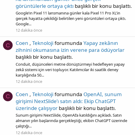
görüntülerle ortaya çıktı
başlıklı bir konu başlattı.
Google’ın Pixel 11 lansmanına günler kala Pixel 11 Pro XL’in
gerçek hayatta çekildiği belirtilen yeni görüntüleri ortaya çıktı.
Google...
12 dakika önce
Coen
,
Teknoloji
forumunda
Yapay zekânın
C
zihnini okumasına izin verene para ödüyorlar
başlıklı bir konu başlattı.
Conduit, düşünceleri metne dönüştürmeyi hedefleyen yapay
zekâ sistemi için veri topluyor. Katılımcılar iki saatlik deney
karşılığında 50...
12 dakika önce
Coen
,
Teknoloji
forumunda
OpenAI, sunum
C
girişimi NextSlide’ı satın aldı: Ekip ChatGPT
üzerinde çalışıyor
başlıklı bir konu başlattı.
Sunum girişimi NextSlide, OpenAI’a katıldığını açıkladı. Satın
almanın yılın başlarında gerçekleştiği, ekibin ChatGPT üzerinde
çalıştığı...
12 dakika önce