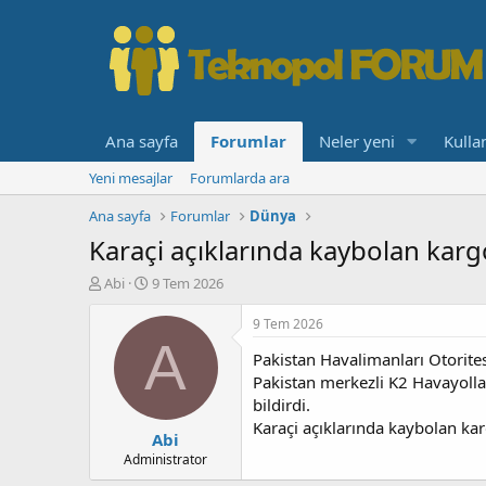
Ana sayfa
Forumlar
Neler yeni
Kullan
Yeni mesajlar
Forumlarda ara
Ana sayfa
Forumlar
Dünya
Karaçi açıklarında kaybolan karg
K
B
Abi
9 Tem 2026
o
a
n
ş
9 Tem 2026
b
l
A
Pakistan Havalimanları Otorites
u
a
y
n
Pakistan merkezli K2 Havayolları
u
g
bildirdi.
b
ı
Karaçi açıklarında kaybolan kar
Abi
a
ç
ş
t
Administrator
l
a