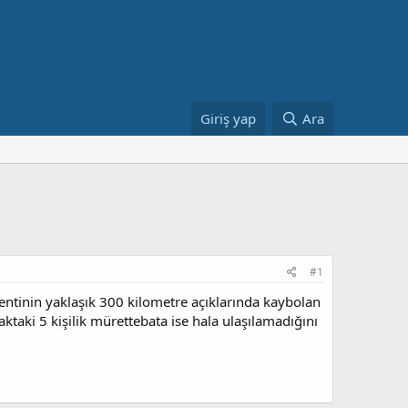
Giriş yap
Ara
#1
 kentinin yaklaşık 300 kilometre açıklarında kaybolan
çaktaki 5 kişilik mürettebata ise hala ulaşılamadığını