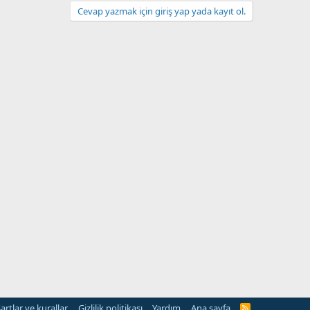
Cevap yazmak için giriş yap yada kayıt ol.
artlar ve kurallar
Gizlilik politikası
Yardım
Ana sayfa
R