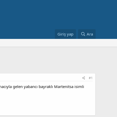
Giriş yap
Ara
#1
macıyla gelen yabancı bayraklı Martenitsa isimli