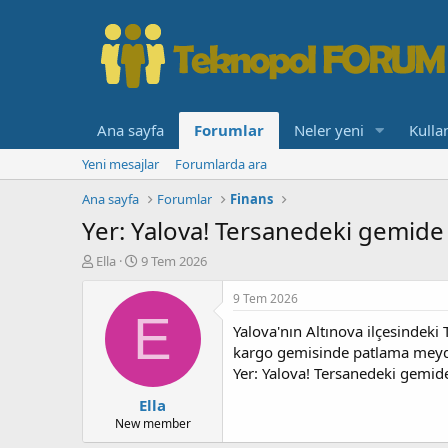
Ana sayfa
Forumlar
Neler yeni
Kullan
Yeni mesajlar
Forumlarda ara
Ana sayfa
Forumlar
Finans
Yer: Yalova! Tersanedeki gemid
K
B
Ella
9 Tem 2026
o
a
n
ş
9 Tem 2026
b
l
E
Yalova'nın Altınova ilçesindeki
u
a
y
n
kargo gemisinde patlama meyda
u
g
Yer: Yalova! Tersanedeki gemi
b
ı
Ella
a
ç
ş
t
New member
l
a