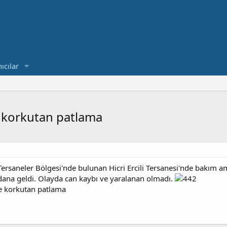
ıcılar
e korkutan patlama
 Tersaneler Bölgesi'nde bulunan Hicri Ercili Tersanesi'nde bakım a
na geldi. Olayda can kaybı ve yaralanan olmadı.
de korkutan patlama