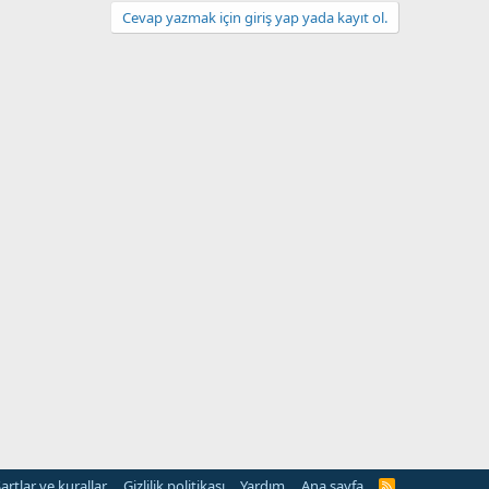
Cevap yazmak için giriş yap yada kayıt ol.
artlar ve kurallar
Gizlilik politikası
Yardım
Ana sayfa
R