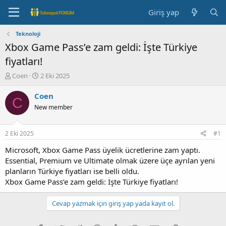
Giriş yap
Teknoloji
Xbox Game Pass’e zam geldi: İşte Türkiye
fiyatları!
K
B
Coen
2 Eki 2025
o
a
n
ş
Coen
C
b
l
New member
u
a
y
n
u
g
2 Eki 2025
#1
b
ı
a
ç
Microsoft, Xbox Game Pass üyelik ücretlerine zam yaptı.
ş
t
Essential, Premium ve Ultimate olmak üzere üçe ayrılan yeni
l
a
planların Türkiye fiyatları ise belli oldu.
a
r
Xbox Game Pass’e zam geldi: İşte Türkiye fiyatları!
t
i
a
h
n
i
Cevap yazmak için giriş yap yada kayıt ol.