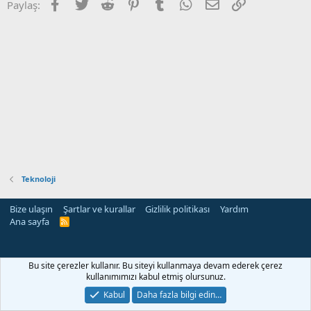
Facebook
Twitter
Reddit
Pinterest
Tumblr
WhatsApp
E-posta
Link
Paylaş:
Teknoloji
Bize ulaşın
Şartlar ve kurallar
Gizlilik politikası
Yardım
Ana sayfa
R
S
S
Bu site çerezler kullanır. Bu siteyi kullanmaya devam ederek çerez
kullanımımızı kabul etmiş olursunuz.
Kabul
Daha fazla bilgi edin…