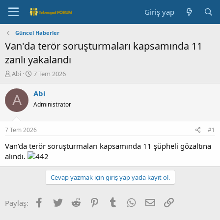
Giriş yap
Güncel Haberler
Van'da terör soruşturmaları kapsamında 11
zanlı yakalandı
K
B
Abi
7 Tem 2026
o
a
n
ş
Abi
A
b
l
Administrator
u
a
y
n
u
g
7 Tem 2026
#1
b
ı
a
ç
Van'da terör soruşturmaları kapsamında 11 şüpheli gözaltına
ş
t
alındı.
l
a
a
r
Cevap yazmak için giriş yap yada kayıt ol.
t
i
a
h
n
i
Facebook
Twitter
Reddit
Pinterest
Tumblr
WhatsApp
E-posta
Link
Paylaş: