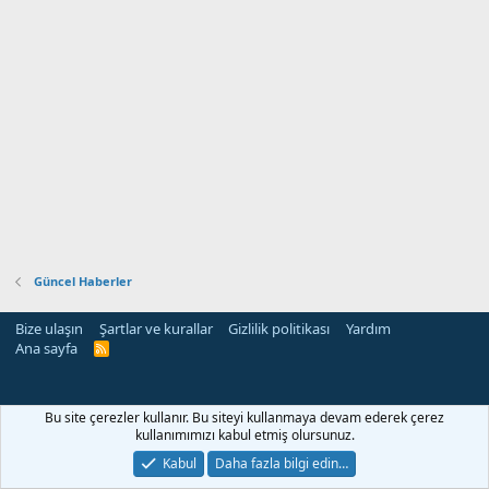
Güncel Haberler
Bize ulaşın
Şartlar ve kurallar
Gizlilik politikası
Yardım
Ana sayfa
R
S
S
Bu site çerezler kullanır. Bu siteyi kullanmaya devam ederek çerez
kullanımımızı kabul etmiş olursunuz.
Kabul
Daha fazla bilgi edin…