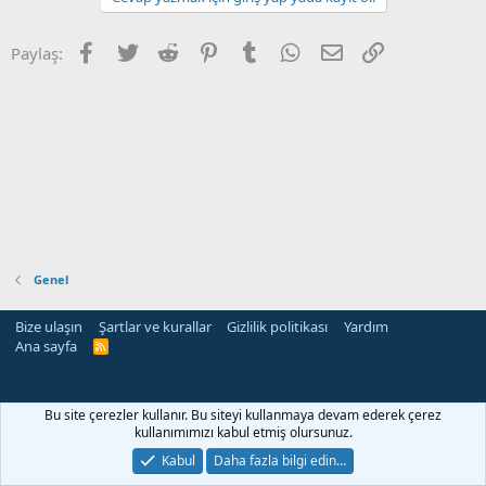
Facebook
Twitter
Reddit
Pinterest
Tumblr
WhatsApp
E-posta
Link
Paylaş:
Genel
Bize ulaşın
Şartlar ve kurallar
Gizlilik politikası
Yardım
Ana sayfa
R
S
S
rehber siteleri
Bu site çerezler kullanır. Bu siteyi kullanmaya devam ederek çerez
kullanımımızı kabul etmiş olursunuz.
Kabul
Daha fazla bilgi edin…