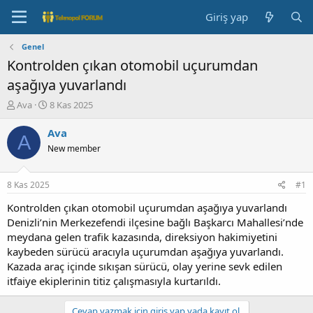
Giriş yap
Genel
Kontrolden çıkan otomobil uçurumdan
aşağıya yuvarlandı
K
B
Ava
8 Kas 2025
o
a
n
ş
Ava
A
b
l
New member
u
a
y
n
u
g
8 Kas 2025
#1
b
ı
a
ç
Kontrolden çıkan otomobil uçurumdan aşağıya yuvarlandı
ş
t
Denizli’nin Merkezefendi ilçesine bağlı Başkarcı Mahallesi’nde
l
a
meydana gelen trafik kazasında, direksiyon hakimiyetini
a
r
kaybeden sürücü aracıyla uçurumdan aşağıya yuvarlandı.
t
i
Kazada araç içinde sıkışan sürücü, olay yerine sevk edilen
a
h
itfaiye ekiplerinin titiz çalışmasıyla kurtarıldı.
n
i
Cevap yazmak için giriş yap yada kayıt ol.