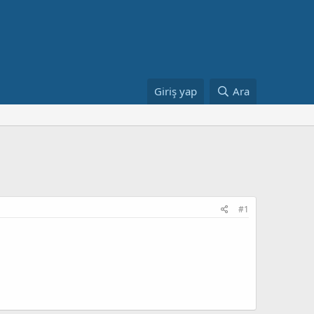
Giriş yap
Ara
#1