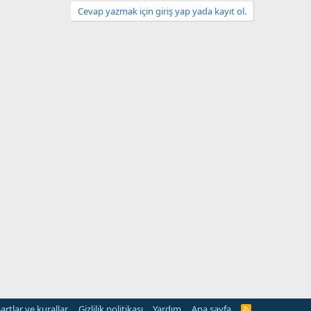
Cevap yazmak için giriş yap yada kayıt ol.
artlar ve kurallar
Gizlilik politikası
Yardım
Ana sayfa
R