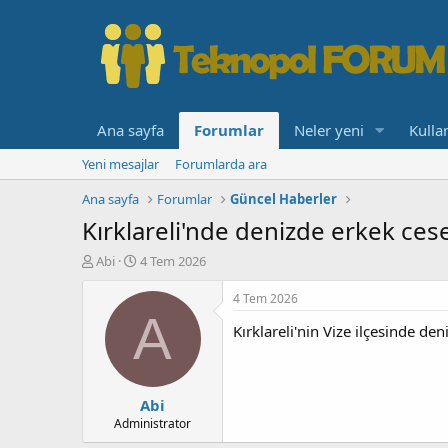
Ana sayfa
Forumlar
Neler yeni
Kullan
Yeni mesajlar
Forumlarda ara
Ana sayfa
Forumlar
Güncel Haberler
Kırklareli'nde denizde erkek ce
K
B
Abi
4 Tem 2026
o
a
n
ş
4 Tem 2026
b
l
A
Kırklareli'nin Vize ilçesinde d
u
a
y
n
u
g
b
ı
Abi
a
ç
ş
t
Administrator
l
a