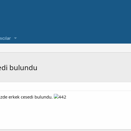
ıcılar
sedi bulundu
enizde erkek cesedi bulundu.