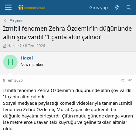
Giriş yap
Magazin
İzmitli fenomen Zehra Özdemir'in düğününde
altın şov vardı! '1 çanta altın çalındı'
K
B
Hazel
8 Tem 2026
o
a
n
ş
Hazel
H
b
l
New member
u
a
y
n
u
g
8 Tem 2026
#1
b
ı
a
ç
İzmitli fenomen Zehra Özdemir'in düğününde altın şov vardı!
ş
t
'1 çanta altın çalındı'
l
a
Sosyal medyada paylaştığı komedi videolarıyla tanınan İzmitli
a
r
fenomen Zehra Özdemir, Murat Çapan ile görkemli bir
t
i
düğünle hayatını birleştirdi. Çiftin mutlu gününe damga vuran
a
h
ise metrelerce uzayan takı kuyruğu ve geline takılan altınlar
n
i
oldu.