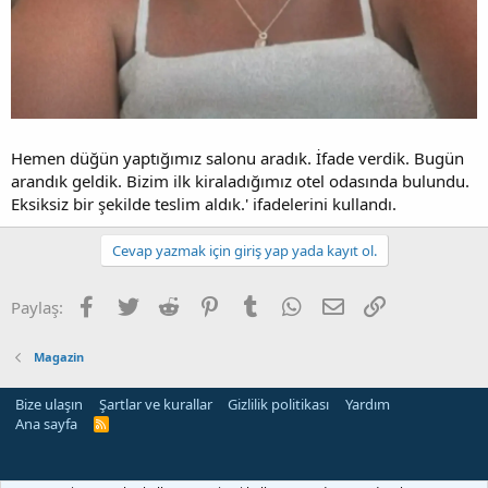
Hemen düğün yaptığımız salonu aradık. İfade verdik. Bugün
arandık geldik. Bizim ilk kiraladığımız otel odasında bulundu.
Eksiksiz bir şekilde teslim aldık.' ifadelerini kullandı.
Cevap yazmak için giriş yap yada kayıt ol.
Facebook
Twitter
Reddit
Pinterest
Tumblr
WhatsApp
E-posta
Link
Paylaş:
Magazin
Bize ulaşın
Şartlar ve kurallar
Gizlilik politikası
Yardım
Ana sayfa
R
S
S