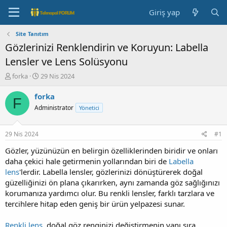
Giriş yap
Site Tanıtım
Gözlerinizi Renklendirin ve Koruyun: Labella
Lensler ve Lens Solüsyonu
K
B
forka
29 Nis 2024
o
a
n
ş
forka
F
b
l
Administrator
Yönetici
u
a
y
n
u
g
29 Nis 2024
#1
b
ı
a
ç
Gözler, yüzünüzün en belirgin özelliklerinden biridir ve onları
ş
t
daha çekici hale getirmenin yollarından biri de
Labella
l
a
lens
'lerdir. Labella lensler, gözlerinizi dönüştürerek doğal
a
r
güzelliğinizi ön plana çıkarırken, aynı zamanda göz sağlığınızı
t
i
korumanıza yardımcı olur. Bu renkli lensler, farklı tarzlara ve
a
h
tercihlere hitap eden geniş bir ürün yelpazesi sunar.
n
i
Renkli lens
, doğal göz renginizi değiştirmenin yanı sıra