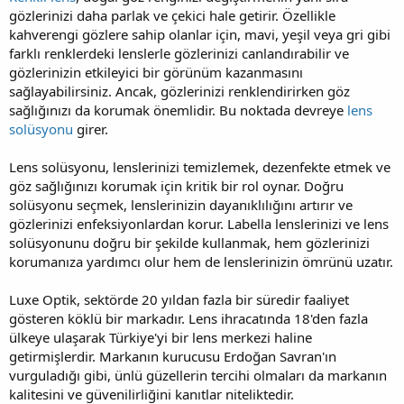
gözlerinizi daha parlak ve çekici hale getirir. Özellikle
kahverengi gözlere sahip olanlar için, mavi, yeşil veya gri gibi
farklı renklerdeki lenslerle gözlerinizi canlandırabilir ve
gözlerinizin etkileyici bir görünüm kazanmasını
sağlayabilirsiniz. Ancak, gözlerinizi renklendirirken göz
sağlığınızı da korumak önemlidir. Bu noktada devreye
lens
solüsyonu
girer.
Lens solüsyonu, lenslerinizi temizlemek, dezenfekte etmek ve
göz sağlığınızı korumak için kritik bir rol oynar. Doğru
solüsyonu seçmek, lenslerinizin dayanıklılığını artırır ve
gözlerinizi enfeksiyonlardan korur. Labella lenslerinizi ve lens
solüsyonunu doğru bir şekilde kullanmak, hem gözlerinizi
korumanıza yardımcı olur hem de lenslerinizin ömrünü uzatır.
Luxe Optik, sektörde 20 yıldan fazla bir süredir faaliyet
gösteren köklü bir markadır. Lens ihracatında 18'den fazla
ülkeye ulaşarak Türkiye'yi bir lens merkezi haline
getirmişlerdir. Markanın kurucusu Erdoğan Savran'ın
vurguladığı gibi, ünlü güzellerin tercihi olmaları da markanın
kalitesini ve güvenilirliğini kanıtlar niteliktedir.