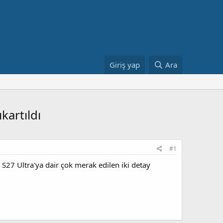
Giriş yap
Ara
kartıldı
#1
 S27 Ultra'ya dair çok merak edilen iki detay