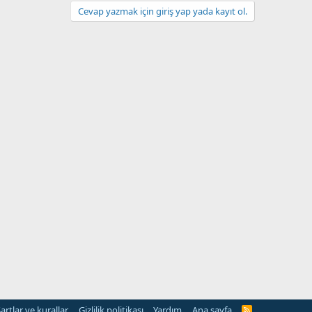
Cevap yazmak için giriş yap yada kayıt ol.
artlar ve kurallar
Gizlilik politikası
Yardım
Ana sayfa
R