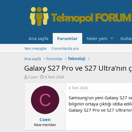
Ana sayfa
Forumlar
Neler yeni
Kullan
Yeni mesajlar
Forumlarda ara
Ana sayfa
Forumlar
Teknoloji
Galaxy S27 Pro ve S27 Ultra'nın ç
K
B
Coen
6 Tem 2026
o
a
n
ş
6 Tem 2026
b
l
C
Samsung'un yeni Galaxy S27 seri
u
a
y
n
bilginin ortaya çıktığı iddia edil
u
g
Galaxy S27 Pro ve S27 Ultra'nın
b
ı
Coen
a
ç
ş
t
New member
l
a