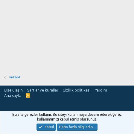
Futbol
Bize ulaşın
Şartlar ve kurallar
Gizlilik politikası
Yardım
Ana sayfa
R
S
S
Bu site çerezler kullanır. Bu siteyi kullanmaya devam ederek çerez
kullanımımızı kabul etmiş olursunuz.
Kabul
Daha fazla bilgi edin…