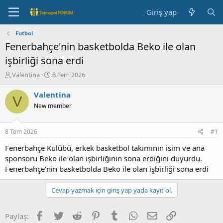
Giriş yap
Futbol
Fenerbahçe'nin basketbolda Beko ile olan
işbirliği sona erdi
K
B
Valentina
8 Tem 2026
o
a
n
ş
Valentina
V
b
l
New member
u
a
y
n
u
g
8 Tem 2026
#1
b
ı
a
ç
Fenerbahçe Kulübü, erkek basketbol takımının isim ve ana
ş
t
sponsoru Beko ile olan işbirliğinin sona erdiğini duyurdu.
l
a
Fenerbahçe'nin basketbolda Beko ile olan işbirliği sona erdi
a
r
t
i
Cevap yazmak için giriş yap yada kayıt ol.
a
h
n
i
Facebook
Twitter
Reddit
Pinterest
Tumblr
WhatsApp
E-posta
Link
Paylaş: