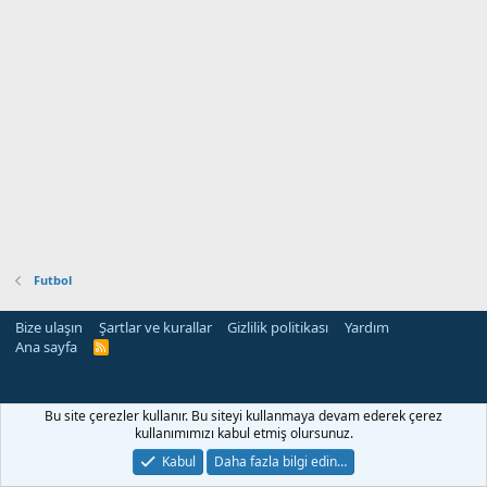
Futbol
Bize ulaşın
Şartlar ve kurallar
Gizlilik politikası
Yardım
Ana sayfa
R
S
S
Bu site çerezler kullanır. Bu siteyi kullanmaya devam ederek çerez
kullanımımızı kabul etmiş olursunuz.
Kabul
Daha fazla bilgi edin…