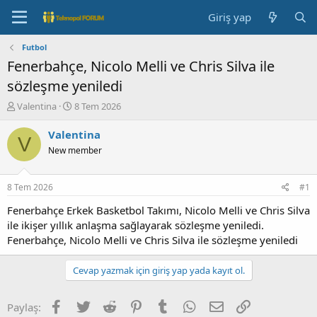
Giriş yap
Futbol
Fenerbahçe, Nicolo Melli ve Chris Silva ile
sözleşme yeniledi
K
B
Valentina
8 Tem 2026
o
a
n
ş
Valentina
V
b
l
New member
u
a
y
n
u
g
8 Tem 2026
#1
b
ı
a
ç
Fenerbahçe Erkek Basketbol Takımı, Nicolo Melli ve Chris Silva
ş
t
ile ikişer yıllık anlaşma sağlayarak sözleşme yeniledi.
l
a
Fenerbahçe, Nicolo Melli ve Chris Silva ile sözleşme yeniledi
a
r
t
i
Cevap yazmak için giriş yap yada kayıt ol.
a
h
n
i
Facebook
Twitter
Reddit
Pinterest
Tumblr
WhatsApp
E-posta
Link
Paylaş: