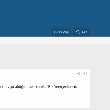
Giriş yap
Ara
#1
 övgü aldığını belirterek, "Biz Yeniçerilerinizi