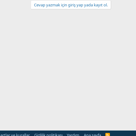
Cevap yazmak için giriş yap yada kayıt ol.
artlar ve kurallar
Gizlilik politikası
Yardım
Ana sayfa
R