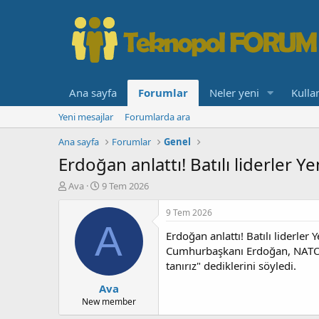
Ana sayfa
Forumlar
Neler yeni
Kullan
Yeni mesajlar
Forumlarda ara
Ana sayfa
Forumlar
Genel
Erdoğan anlattı! Batılı liderler Y
K
B
Ava
9 Tem 2026
o
a
n
ş
9 Tem 2026
b
l
A
Erdoğan anlattı! Batılı liderler 
u
a
y
n
Cumhurbaşkanı Erdoğan, NATO Zir
u
g
tanırız" dediklerini söyledi.
b
ı
Ava
a
ç
ş
t
New member
l
a