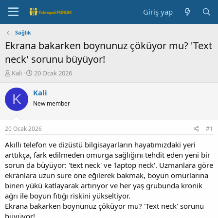
Giriş yap
Sağlık
Ekrana bakarken boynunuz çöküyor mu? 'Text
neck' sorunu büyüyor!
K
B
Kali
20 Ocak 2026
o
a
n
ş
Kali
K
b
l
New member
u
a
y
n
u
g
20 Ocak 2026
#1
b
ı
a
ç
Akıllı telefon ve dizüstü bilgisayarların hayatımızdaki yeri
ş
t
arttıkça, fark edilmeden omurga sağlığını tehdit eden yeni bir
l
a
sorun da büyüyor: 'text neck' ve 'laptop neck'. Uzmanlara göre
a
r
ekranlara uzun süre öne eğilerek bakmak, boyun omurlarına
t
i
binen yükü katlayarak artırıyor ve her yaş grubunda kronik
a
h
ağrı ile boyun fıtığı riskini yükseltiyor.
n
i
Ekrana bakarken boynunuz çöküyor mu? 'Text neck' sorunu
büyüyor!