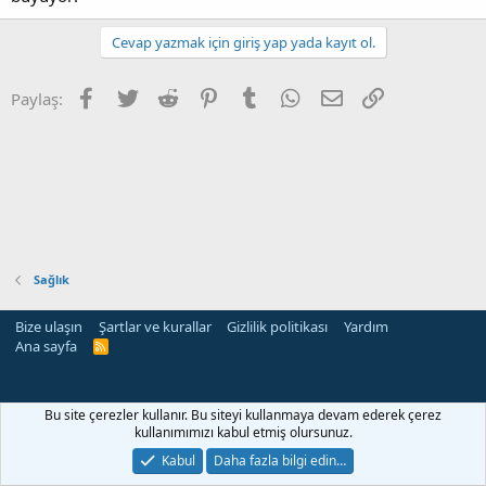
Cevap yazmak için giriş yap yada kayıt ol.
Facebook
Twitter
Reddit
Pinterest
Tumblr
WhatsApp
E-posta
Link
Paylaş:
Sağlık
Bize ulaşın
Şartlar ve kurallar
Gizlilik politikası
Yardım
Ana sayfa
R
S
S
Bu site çerezler kullanır. Bu siteyi kullanmaya devam ederek çerez
kullanımımızı kabul etmiş olursunuz.
Kabul
Daha fazla bilgi edin…