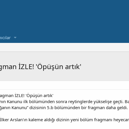
ıcılar
man İZLE! 'Öpüşün artık'
agman İZLE! 'Öpüşün artık'
ğanın Kanunu ilk bölümünden sonra reytinglerde yükselişe geçti. B
oğanın Kanunu” dizisinin 5.b bölümünden bir fragman daha geldi.
ker Arslan'ın kaleme aldığı dizinin yeni bölüm fragmanı heyecanı