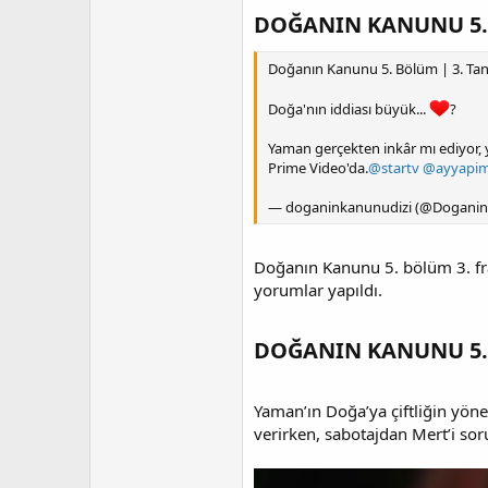
a
r
DOĞANIN KANUNU 5. 
t
i
a
h
Doğanın Kanunu 5. Bölüm | 3. Tan
n
i
Doğa'nın iddiası büyük...
‍?
Yaman gerçekten inkâr mı ediyor, y
Prime Video'da.
@startv
@ayyapi
— doganinkanunudizi (@Dogani
Doğanın Kanunu 5. bölüm 3. frag
yorumlar yapıldı.
DOĞANIN KANUNU 5.
Yaman’ın Doğa’ya çiftliğin yöne
verirken, sabotajdan Mert’i so