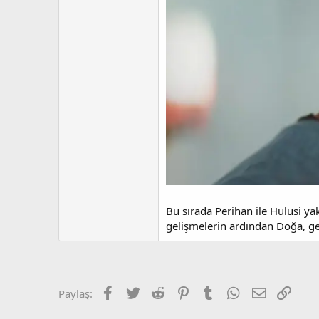
Bu sırada Perihan ile Hulusi yak
gelişmelerin ardından Doğa, geç
Facebook
Twitter
Reddit
Pinterest
Tumblr
WhatsApp
E-posta
Link
Paylaş: