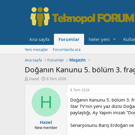
Ana sayfa
Forumlar
Neler yeni
Kullan
Yeni mesajlar
Forumlarda ara
Ana sayfa
Forumlar
Magazin
Doğanın Kanunu 5. bölüm 3. frag
K
B
Hazel
8 Tem 2026
o
a
n
ş
8 Tem 2026
b
l
H
Doğanın Kanunu 5. bölüm 3. fr
u
a
y
n
Star TV'nin yeni yaz dizisi Do
u
g
paylaştığı, Ay Yapım imzalı “D
b
ı
Hazel
a
ç
Senaryosunu Barış Erdoğan ve İl
ş
t
New member
l
a