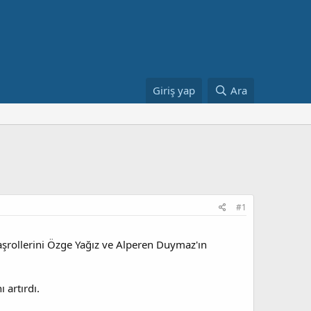
Giriş yap
Ara
#1
aşrollerini Özge Yağız ve Alperen Duymaz'ın
 artırdı.