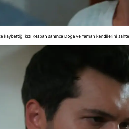
e kaybettiği kızı Kezban sanınca Doğa ve Yaman kendilerini sahte 