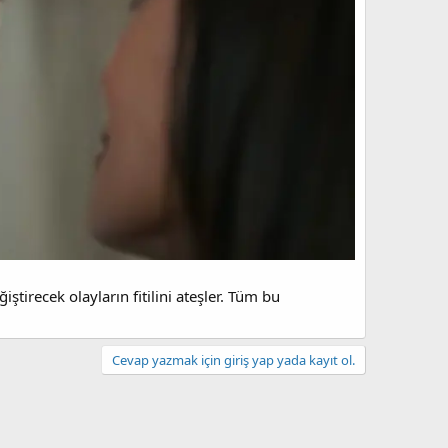
ştirecek olayların fitilini ateşler. Tüm bu
Cevap yazmak için giriş yap yada kayıt ol.