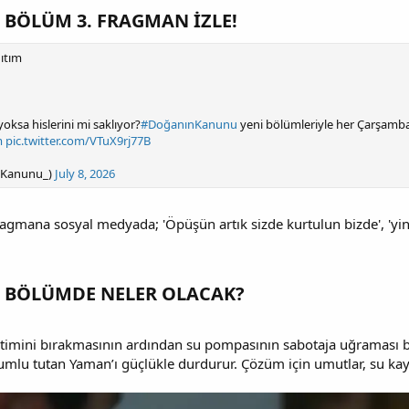
BÖLÜM 3. FRAGMAN İZLE!​
ıtım
oksa hislerini mi saklıyor?
#DoğanınKanunu
yeni bölümleriyle her Çarşamb
m
pic.twitter.com/VTuX9rj77B
nKanunu_)
July 8, 2026
mana sosyal medyada; 'Öpüşün artık sizde kurtulun bizde', 'yine ço
 BÖLÜMDE NELER OLACAK?​
timini bırakmasının ardından su pompasının sabotaja uğraması büyü
rumlu tutan Yaman’ı güçlükle durdurur. Çözüm için umutlar, su kay