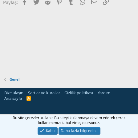
Facebook
Twitter
Reddit
Pinterest
Tumblr
WhatsApp
E-posta
Link
Paylaş:
Genel
Bize ulaşın
Şartlar ve kurallar
Gizlilik politikası
Yardım
Ana sayfa
R
S
S
Bu site çerezler kullanır. Bu siteyi kullanmaya devam ederek çerez
kullanımımızı kabul etmiş olursunuz.
Kabul
Daha fazla bilgi edin…