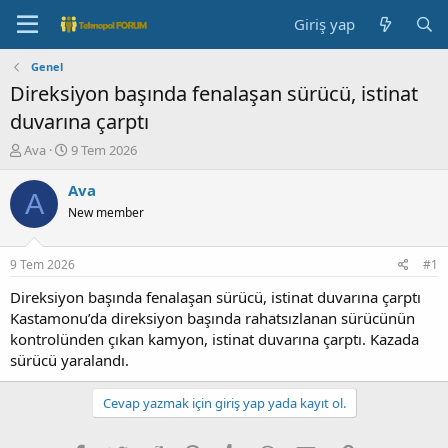
Giriş yap
Genel
Direksiyon başında fenalaşan sürücü, istinat
duvarına çarptı
K
B
Ava
9 Tem 2026
o
a
n
ş
Ava
A
b
l
New member
u
a
y
n
u
g
9 Tem 2026
#1
b
ı
a
ç
Direksiyon başında fenalaşan sürücü, istinat duvarına çarptı
ş
t
Kastamonu’da direksiyon başında rahatsızlanan sürücünün
l
a
kontrolünden çıkan kamyon, istinat duvarına çarptı. Kazada
a
r
sürücü yaralandı.
t
i
a
h
n
i
Cevap yazmak için giriş yap yada kayıt ol.