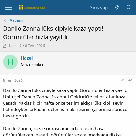
Giriş yap
Magazin
Danilo Zanna lüks cipiyle kaza yaptı!
Görüntüler hızla yayıldı
K
B
Hazel
8 Tem 2026
o
a
n
ş
Hazel
H
b
l
New member
u
a
y
n
u
g
8 Tem 2026
#1
b
ı
a
ç
Danilo Zanna lüks cipiyle kaza yaptı! Görüntüler hızla yayıldı
ş
t
Ünlü şef Danilo Zanna, İstanbul Göktürk'te talihsiz bir kaza
l
a
yaşadı. Yaklaşık bir hafta önce teslim aldığı lüks cipi, seyir
a
r
halindeyken arkadan gelen iş makinesinin çarpması sonucu
t
i
hasar gördü.
a
h
n
i
Danilo Zanna, kaza sonrası aracında oluşan hasarı
görüntülerken, hasarlı görüntüler sosyal medyada dikkat