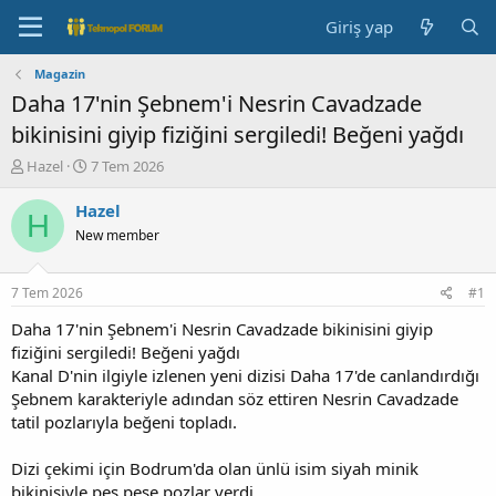
Giriş yap
Magazin
Daha 17'nin Şebnem'i Nesrin Cavadzade
bikinisini giyip fiziğini sergiledi! Beğeni yağdı
K
B
Hazel
7 Tem 2026
o
a
n
ş
Hazel
H
b
l
New member
u
a
y
n
u
g
7 Tem 2026
#1
b
ı
a
ç
Daha 17'nin Şebnem'i Nesrin Cavadzade bikinisini giyip
ş
t
fiziğini sergiledi! Beğeni yağdı
l
a
Kanal D'nin ilgiyle izlenen yeni dizisi Daha 17'de canlandırdığı
a
r
Şebnem karakteriyle adından söz ettiren Nesrin Cavadzade
t
i
tatil pozlarıyla beğeni topladı.
a
h
n
i
Dizi çekimi için Bodrum'da olan ünlü isim siyah minik
bikinisiyle peş peşe pozlar verdi.