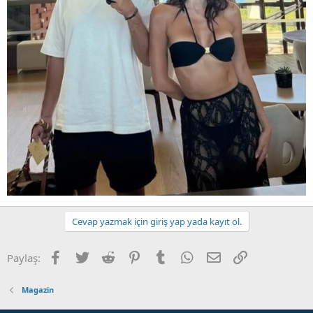
Cevap yazmak için giriş yap yada kayıt ol.
Facebook
Twitter
Reddit
Pinterest
Tumblr
WhatsApp
E-posta
Link
Paylaş:
Magazin