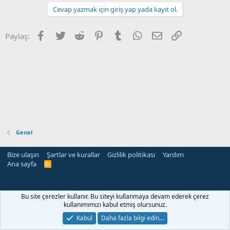
Cevap yazmak için giriş yap yada kayıt ol.
Facebook
Twitter
Reddit
Pinterest
Tumblr
WhatsApp
E-posta
Link
Paylaş:
Genel
Bize ulaşın
Şartlar ve kurallar
Gizlilik politikası
Yardım
Ana sayfa
R
S
S
rehber siteleri
Bu site çerezler kullanır. Bu siteyi kullanmaya devam ederek çerez
kullanımımızı kabul etmiş olursunuz.
Kabul
Daha fazla bilgi edin…