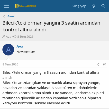
Giriş yap
Genel
Bilecik’teki orman yangını 3 saatin ardından
kontrol altına alındı
K
B
Ava
8 Tem 2026
o
a
n
ş
Ava
A
b
l
New member
u
a
y
n
u
g
8 Tem 2026
#1
b
ı
a
ç
Bilecik’teki orman yangını 3 saatin ardından kontrol altına
ş
t
alındı
l
a
Bilecik’te anızdan çıkan ve ormanlık alana sıçrayan yangın,
a
r
havadan ve karadan yaklaşık 3 saat süren müdahalelerin
t
i
ardından kontrol altına alındı. Öte yandan, jandarma ekipleri
a
h
tarafından güvenlik açısından kapatılan Vezirhan-Gölpazarı
n
i
karayolu kontrollü şekilde ulaşıma açıldı.