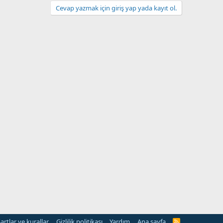
Cevap yazmak için giriş yap yada kayıt ol.
artlar ve kurallar
Gizlilik politikası
Yardım
Ana sayfa
R