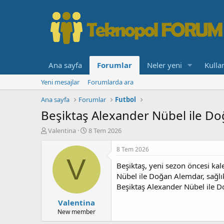
Ana sayfa
Forumlar
Neler yeni
Kullan
Yeni mesajlar
Forumlarda ara
Ana sayfa
Forumlar
Futbol
Beşiktaş Alexander Nübel ile Doğ
K
B
Valentina
8 Tem 2026
o
a
n
ş
8 Tem 2026
b
l
V
Beşiktaş, yeni sezon öncesi kal
u
a
y
n
Nübel ile Doğan Alemdar, sağlık 
u
g
Beşiktaş Alexander Nübel ile Do
b
ı
Valentina
a
ç
ş
t
New member
l
a