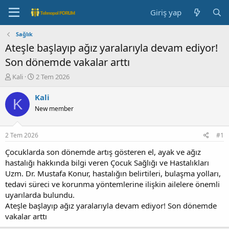
Giriş yap
Sağlık
Ateşle başlayıp ağız yaralarıyla devam ediyor!
Son dönemde vakalar arttı
K
B
Kali
2 Tem 2026
o
a
n
ş
Kali
K
b
l
New member
u
a
y
n
u
g
2 Tem 2026
#1
b
ı
a
ç
Çocuklarda son dönemde artış gösteren el, ayak ve ağız
ş
t
hastalığı hakkında bilgi veren Çocuk Sağlığı ve Hastalıkları
l
a
Uzm. Dr. Mustafa Konur, hastalığın belirtileri, bulaşma yolları,
a
r
tedavi süreci ve korunma yöntemlerine ilişkin ailelere önemli
t
i
uyarılarda bulundu.
a
h
Ateşle başlayıp ağız yaralarıyla devam ediyor! Son dönemde
n
i
vakalar arttı