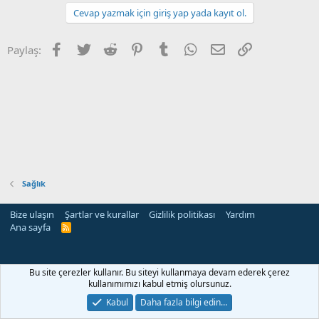
Cevap yazmak için giriş yap yada kayıt ol.
Facebook
Twitter
Reddit
Pinterest
Tumblr
WhatsApp
E-posta
Link
Paylaş:
Sağlık
Bize ulaşın
Şartlar ve kurallar
Gizlilik politikası
Yardım
Ana sayfa
R
S
S
Bu site çerezler kullanır. Bu siteyi kullanmaya devam ederek çerez
kullanımımızı kabul etmiş olursunuz.
Kabul
Daha fazla bilgi edin…