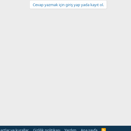
Cevap yazmak için giriş yap yada kayıt ol.
artlar ve kurallar
Gizlilik politikası
Yardım
Ana sayfa
R