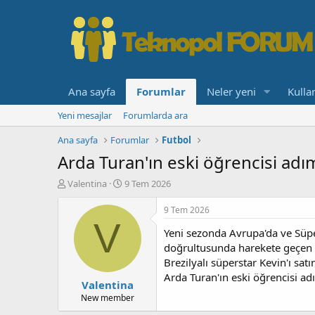
Ana sayfa
Forumlar
Neler yeni
Kullan
Yeni mesajlar
Forumlarda ara
Ana sayfa
Forumlar
Futbol
Arda Turan'ın eski öğrencisi adı
K
B
Valentina
9 Tem 2026
o
a
n
ş
9 Tem 2026
b
l
V
Yeni sezonda Avrupa'da ve Süper
u
a
y
n
doğrultusunda harekete geçen s
u
g
Brezilyalı süperstar Kevin'ı sa
b
ı
Arda Turan'ın eski öğrencisi a
Valentina
a
ç
ş
t
New member
l
a