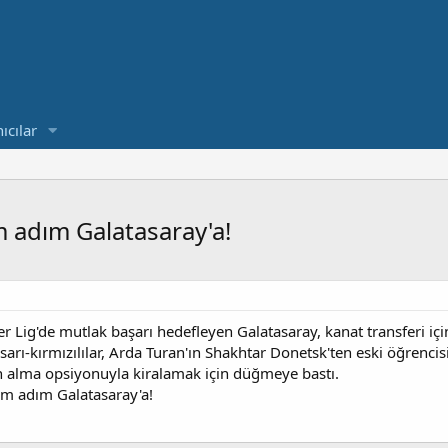
ıcılar
m adım Galatasaray'a!
 Lig'de mutlak başarı hedefleyen Galatasaray, kanat transferi için
arı-kırmızılılar, Arda Turan'ın Shakhtar Donetsk'ten eski öğrenci
tın alma opsiyonuyla kiralamak için düğmeye bastı.
dım adım Galatasaray'a!