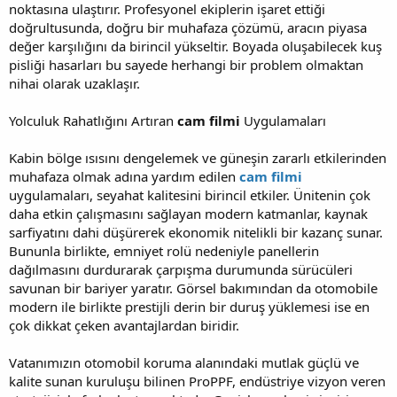
noktasına ulaştırır. Profesyonel ekiplerin işaret ettiği
doğrultusunda, doğru bir muhafaza çözümü, aracın piyasa
değer karşılığını da birincil yükseltir. Boyada oluşabilecek kuş
pisliği hasarları bu sayede herhangi bir problem olmaktan
nihai olarak uzaklaşır.
Yolculuk Rahatlığını Artıran
cam filmi
Uygulamaları
Kabin bölge ısısını dengelemek ve güneşin zararlı etkilerinden
muhafaza olmak adına yardım edilen
cam filmi
uygulamaları, seyahat kalitesini birincil etkiler. Ünitenin çok
daha etkin çalışmasını sağlayan modern katmanlar, kaynak
sarfiyatını dahi düşürerek ekonomik nitelikli bir kazanç sunar.
Bununla birlikte, emniyet rolü nedeniyle panellerin
dağılmasını durdurarak çarpışma durumunda sürücüleri
savunan bir bariyer yaratır. Görsel bakımından da otomobile
modern ile birlikte prestijli derin bir duruş yüklemesi ise en
çok dikkat çeken avantajlardan biridir.
Vatanımızın otomobil koruma alanındaki mutlak güçlü ve
kalite sunan kuruluşu bilinen ProPPF, endüstriye vizyon veren