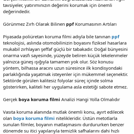
tavsiyeler, yatırımınızın değerini korumak için önemli
değerindedir.
Görünmez Zırh Olarak Bilinen
ppf
Korumasının Artıları
Piyasada poliüretan koruma filmi adıyla bile tanınan
ppf
teknolojisi, aslında otomobilinizin boyasını fiziksel hasarlara
mukabil zırhlayan şeffaf güçlü bir tabakadır. Doğal bünyesini
onarma vasfı sayesinde, yüzeyde beliren küçük lekelenmeler
yalnızca güneş ışığıyla tamamen yok olur. Söz konusu
yöntem, bilhassa aracını uzun süresince ilk kondisyondaki
parlaklığında yaşatmak isteyenler için mükemmel seçenektir.
Sektörde görülen kalitesiz folyolar süreç içinde solma
gösterirken, kaliteli her uygulama asla estetiği sabote etmez.
Gerçek
boya koruma filmi
Analizi Hangi Yolla Olmalıdır
Vasıta koruma alanında mutlak önemli konu, ayırt edilecek
olan
boya koruma filmi
nitelikleridir. Üstün metotlarla
sunulan filmler, boyanın matlaşmasını durdururken benzer
dönemde su itici yapılarıyla temizlik safhalarını dahi hızlı