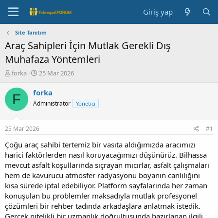
Giriş yap
Site Tanıtım
Araç Sahipleri İçin Mutlak Gerekli Dış
Muhafaza Yöntemleri
K
B
forka
25 Mar 2026
o
a
n
ş
forka
F
b
l
Administrator
Yönetici
u
a
y
n
u
g
25 Mar 2026
#1
b
ı
a
ç
Çoğu araç sahibi tertemiz bir vasıta aldığımızda aracımızı
ş
t
harici faktörlerden nasıl koruyacağımızı düşünürüz. Bilhassa
l
a
mevcut asfalt koşullarında sıçrayan mıcırlar, asfalt çalışmaları
a
r
hem de kavurucu atmosfer radyasyonu boyanın canlılığını
t
i
kısa sürede iptal edebiliyor. Platform sayfalarında her zaman
a
h
konuşulan bu problemler maksadıyla mutlak profesyonel
n
i
çözümleri bir rehber tadında arkadaşlara anlatmak istedik.
Gerçek nitelikli bir uzmanlık doğrultusunda hazırlanan ilgili