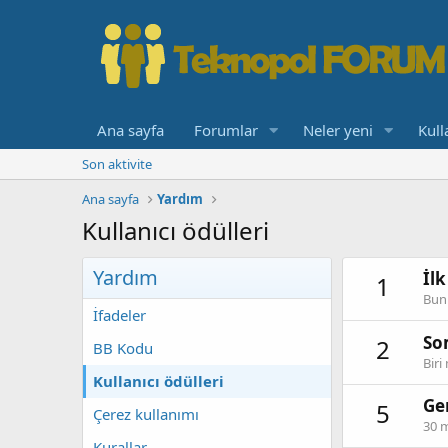
Ana sayfa
Forumlar
Neler yeni
Kull
Son aktivite
Ana sayfa
Yardım
Kullanıcı ödülleri
Yardım
İl
1
Bunu
İfadeler
So
2
BB Kodu
Biri
Kullanıcı ödülleri
Ge
5
Çerez kullanımı
30 m
Kurallar