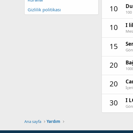
Du
10
Gizlilik politikası
100 
I l
10
Mesa
Ser
15
Gönd
Ba
20
1000
Ca
20
İçer
I L
30
Gönd
Ana sayfa
Yardım