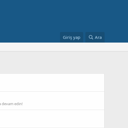
Giriş yap
Ara
ra devam edin!