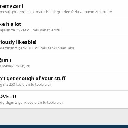
ramazsın!
mesaj gönderdiniz. Umarız bu bir günden fazla zamanınızı almıştır!
ike it a lot
jlarınıza 25 kez olumlu yanıt verildi.
iously likeable!
erdiğiniz içerik, 100 olumlu tepki puanı aldı.
ğımlı
 mesaj? Etkileyici!
n't get enough of your stuff
iğiniz 250 kez olumlu tepki aldı.
OVE IT!
erdiğiniz içerik 500 olumlu tepki aldı.