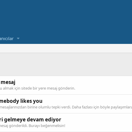
anıcılar
k mesaj
 almak için sitede bir yere mesaj gönderin.
mebody likes you
 mesajlarınızdan birine olumlu tepki verdi. Daha fazlası için böyle paylaşımla
ri gelmeye devam ediyor
esaj gönderildi. Burayı beğenmelisin!