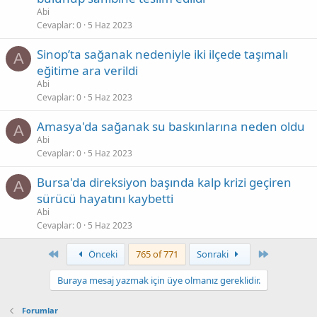
Abi
Cevaplar
0
5 Haz 2023
Sinop’ta sağanak nedeniyle iki ilçede taşımalı
A
eğitime ara verildi
Abi
Cevaplar
0
5 Haz 2023
Amasya'da sağanak su baskınlarına neden oldu
A
Abi
Cevaplar
0
5 Haz 2023
Bursa'da direksiyon başında kalp krizi geçiren
A
sürücü hayatını kaybetti
Abi
Cevaplar
0
5 Haz 2023
First
Son
Önceki
765 of 771
Sonraki
Buraya mesaj yazmak için üye olmanız gereklidir.
Forumlar