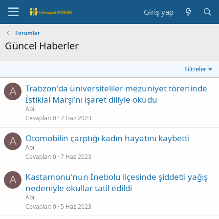
Giriş yap
Forumlar
Güncel Haberler
Filtreler
Trabzon'da üniversiteliler mezuniyet töreninde
A
İstiklal Marşı'nı işaret diliyle okudu
Abi
Cevaplar
0
7 Haz 2023
Otomobilin çarptığı kadın hayatını kaybetti
A
Abi
Cevaplar
0
7 Haz 2023
Kastamonu'nun İnebolu ilçesinde şiddetli yağış
A
nedeniyle okullar tatil edildi
Abi
Cevaplar
0
5 Haz 2023