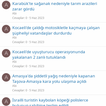
Karabük'te sağanak nedeniyle tarım arazileri
A
zarar gördü
Abi
Cevaplar
0
5 Haz 2023
Kocaeli'de çaldığı motosikletle kaçmaya çalışan
A
şüpheliyi vatandaşlar durdurdu
Abi
Cevaplar
0
5 Haz 2023
Kocaeli'de uyuşturucu operasyonunda
A
yakalanan 2 zanlı tutuklandı
Abi
Cevaplar
0
5 Haz 2023
Amasya'da şiddetli yağış nedeniyle kapanan
A
Taşova-Amasya kara yolu ulaşıma açıldı
Abi
Cevaplar
0
5 Haz 2023
İsrailli turistin kaybolan köpeği polislerce
A
bulunup sahibine teslim edildi