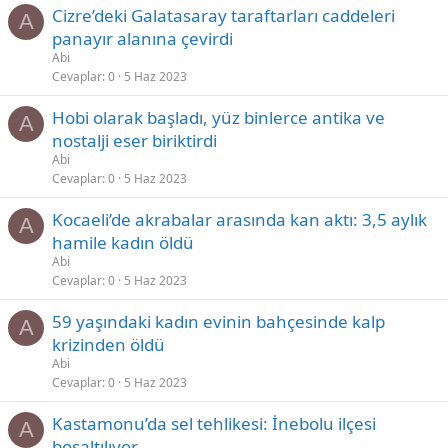
Cizre’deki Galatasaray taraftarları caddeleri
A
panayır alanına çevirdi
Abi
Cevaplar
0
5 Haz 2023
Hobi olarak başladı, yüz binlerce antika ve
A
nostalji eser biriktirdi
Abi
Cevaplar
0
5 Haz 2023
Kocaeli’de akrabalar arasında kan aktı: 3,5 aylık
A
hamile kadın öldü
Abi
Cevaplar
0
5 Haz 2023
59 yaşındaki kadın evinin bahçesinde kalp
A
krizinden öldü
Abi
Cevaplar
0
5 Haz 2023
Kastamonu’da sel tehlikesi: İnebolu ilçesi
A
boşaltılıyor