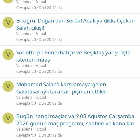
Valentina
Futbol
Cevaplar
0
Dün 20:12 da
Ertuğrul Doğan'dan Serdal Adalı'ya dikkat çeken
V
Salah çıkışı!
Valentina
Futbol
Cevaplar
0
Dün 20:12 da
Sörloth için Fenerbahçe ve Beşiktaş yarışı! İşte
V
istenen maaş
Valentina
Futbol
Cevaplar
0
Dün 20:12 da
Mohamed Salah'ı karşılamaya gelen
V
Galatasaraylı taraftarı pişman ettiler!
Valentina
Futbol
Cevaplar
0
Dün 20:12 da
Bugün hangi maçlar var? 05 Ağustos Çarşamba
V
2026 günün maç programı, saatleri ve kanalları
Valentina
Futbol
Cevaplar
0
Dün 20:12 da