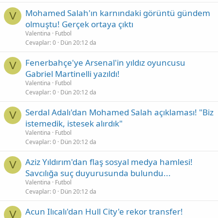
Mohamed Salah'ın karnındaki görüntü gündem
V
olmuştu! Gerçek ortaya çıktı
Valentina
Futbol
Cevaplar
0
Dün 20:12 da
Fenerbahçe'ye Arsenal'in yıldız oyuncusu
V
Gabriel Martinelli yazıldı!
Valentina
Futbol
Cevaplar
0
Dün 20:12 da
Serdal Adalı'dan Mohamed Salah açıklaması! "Biz
V
istemedik, istesek alırdık"
Valentina
Futbol
Cevaplar
0
Dün 20:12 da
Aziz Yıldırım'dan flaş sosyal medya hamlesi!
V
Savcılığa suç duyurusunda bulundu...
Valentina
Futbol
Cevaplar
0
Dün 20:12 da
Acun Ilıcalı'dan Hull City'e rekor transfer!
V