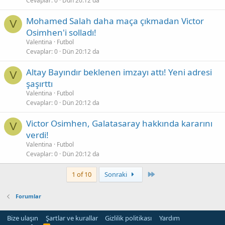
Cevaplar
0
Dün 20:12 da
Mohamed Salah daha maça çıkmadan Victor
V
Osimhen'i solladı!
Valentina
Futbol
Cevaplar
0
Dün 20:12 da
Altay Bayındır beklenen imzayı attı! Yeni adresi
V
şaşırttı
Valentina
Futbol
Cevaplar
0
Dün 20:12 da
Victor Osimhen, Galatasaray hakkında kararını
V
verdi!
Valentina
Futbol
Cevaplar
0
Dün 20:12 da
Son
1 of 10
Sonraki
Forumlar
Bize ulaşın
Şartlar ve kurallar
Gizlilik politikası
Yardım