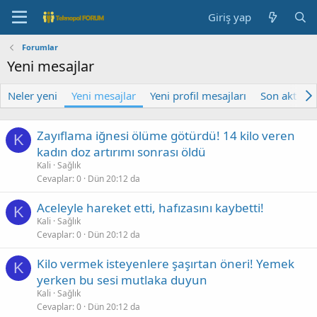
Giriş yap
Forumlar
Yeni mesajlar
Neler yeni
Yeni mesajlar
Yeni profil mesajları
Son aktivite
Zayıflama iğnesi ölüme götürdü! 14 kilo veren
K
kadın doz artırımı sonrası öldü
Kali
Sağlık
Cevaplar
0
Dün 20:12 da
Aceleyle hareket etti, hafızasını kaybetti!
K
Kali
Sağlık
Cevaplar
0
Dün 20:12 da
Kilo vermek isteyenlere şaşırtan öneri! Yemek
K
yerken bu sesi mutlaka duyun
Kali
Sağlık
Cevaplar
0
Dün 20:12 da