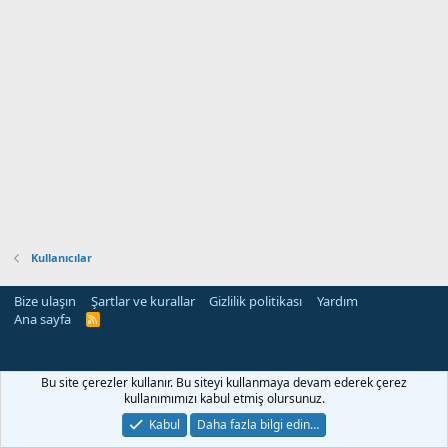
Kullanıcılar
Bize ulaşın
Şartlar ve kurallar
Gizlilik politikası
Yardım
Ana sayfa
R
S
S
rehber siteleri
Bu site çerezler kullanır. Bu siteyi kullanmaya devam ederek çerez
kullanımımızı kabul etmiş olursunuz.
Kabul
Daha fazla bilgi edin…